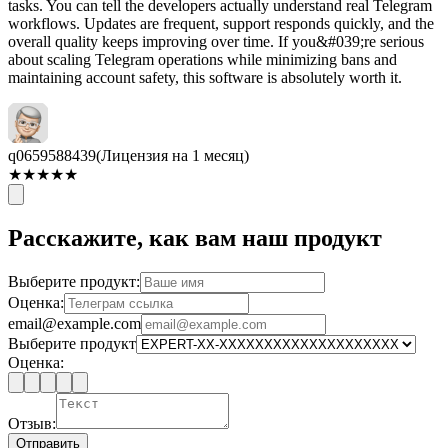
tasks. You can tell the developers actually understand real Telegram
workflows. Updates are frequent, support responds quickly, and the
overall quality keeps improving over time. If you&#039;re serious
about scaling Telegram operations while minimizing bans and
maintaining account safety, this software is absolutely worth it.
q0659588439
(Лицензия на 1 месяц)
★
★
★
★
★
Расскажите, как вам наш продукт
Выберите продукт:
Оценка:
email@example.com
Выберите продукт
Оценка:
Отзыв:
Отправить