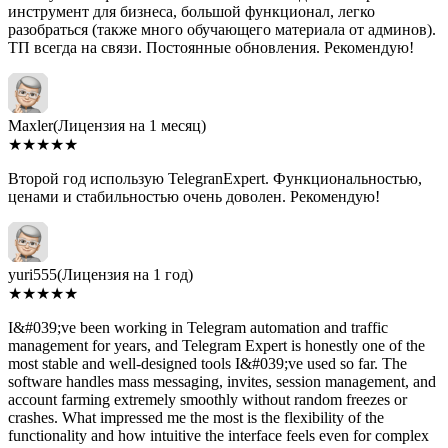
инструмент для бизнеса, большой функционал, легко
разобраться (также много обучающего материала от админов).
ТП всегда на связи. Постоянные обновления. Рекомендую!
Maxler
(Лицензия на 1 месяц)
★
★
★
★
★
Второй год использую TelegranExpert. Функциональностью,
ценами и стабильностью очень доволен. Рекомендую!
yuri555
(Лицензия на 1 год)
★
★
★
★
★
I&#039;ve been working in Telegram automation and traffic
management for years, and Telegram Expert is honestly one of the
most stable and well-designed tools I&#039;ve used so far. The
software handles mass messaging, invites, session management, and
account farming extremely smoothly without random freezes or
crashes. What impressed me the most is the flexibility of the
functionality and how intuitive the interface feels even for complex