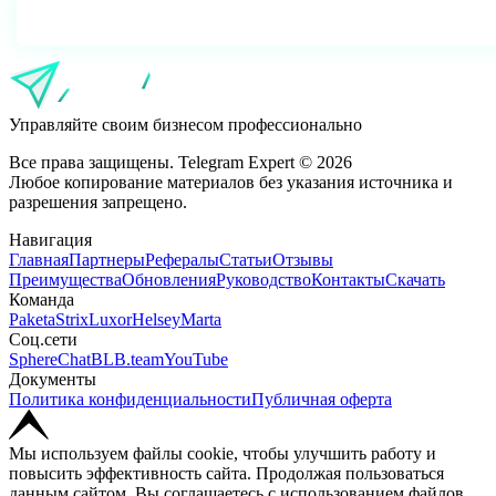
Скачать
Управляйте своим бизнесом профессионально
Все права защищены. Telegram Expert © 2026
Любое копирование материалов без указания источника и
разрешения запрещено.
Навигация
Главная
Партнеры
Рефералы
Статьи
Отзывы
Преимущества
Обновления
Руководство
Контакты
Скачать
Команда
Paketa
Strix
Luxor
Helsey
Marta
Соц.сети
SphereChat
BLB.team
YouTube
Документы
Политика конфиденциальности
Публичная оферта
Мы используем файлы cookie, чтобы улучшить работу и
повысить эффективность сайта. Продолжая пользоваться
данным сайтом, Вы соглашаетесь с использованием файлов