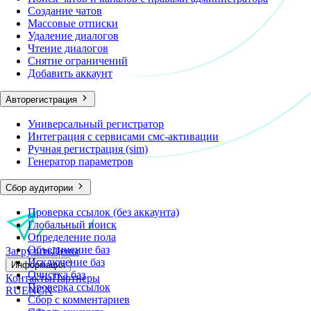
Создание чатов
Массовые отписки
Удаление диалогов
Чтение диалогов
Снятие ограничений
Добавить аккаунт
Авторегистрация
Универсальный регистратор
Интеграция с сервисами смс-активации
Ручная регистрация (sim)
Генератор параметров
Сбор аудитории
Проверка ссылок (без аккаунта)
Глобальный поиск
Определение пола
Объединение баз
Загрузить
Цены
Исключение баз
Информация
Очистка баз
Контакты
Партнеры
Проверка ссылок
RU
EN
CN
Сбор с комментариев