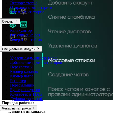
Экспорт сторис
Отправка комментариев
Публикация сторис
Отчеты
Калькулятор
Объединение баз
Генератор отчётов
Специальные модули
Удаление администраторов
Добавление администраторов
Перехватчик
Клонер каналов
Клонер чатов
Репортер
Пересыльщик
Бустер аккаунтов
Конвертер в TData
Дубликатор сессий
Порядок работы:
Чекер пула прокси
Выйти из каналов